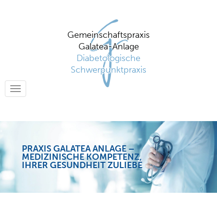
Gemeinschaftspraxis
Galatea-Anlage
Diabetologische
Schwerpunktpraxis
Toggle
navigation
PRAXIS GALATEA ANLAGE –
MEDIZINISCHE KOMPETENZ,
IHRER GESUNDHEIT ZULIEBE